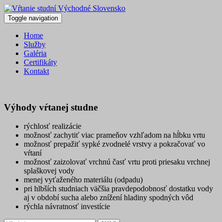
Skip
to
Toggle navigation
content
Vŕtanie studní Východné Slovensko
Splníme Vašu túžbu po vode
Home
Služby
Galéria
Certifikáty
Kontakt
Výhody vŕtanej studne
rýchlosť realizácie
možnosť zachytiť viac prameňov vzhľadom na hĺbku vrtu
možnosť prepažiť sypké zvodnelé vrstvy a pokračovať vo
vŕtaní
možnosť zaizolovať vrchnú časť vrtu proti priesaku vrchnej
splaškovej vody
menej vyťaženého materiálu (odpadu)
pri hlbších studniach väčšia pravdepodobnosť dostatku vody
aj v období sucha alebo znížení hladiny spodných vôd
rýchla návratnosť investície